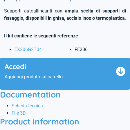
Supporti autoallineanti con
ampia scelta di supporti di
fissaggio, disponibili in ghisa, acciaio inox o termoplastica
.
Il kit contiene le seguenti referenze
EX206G2T04
FE206
Accedi
Aggiungi prodotto al carrello
Documentation
Scheda tecnica
File 3D
Product information