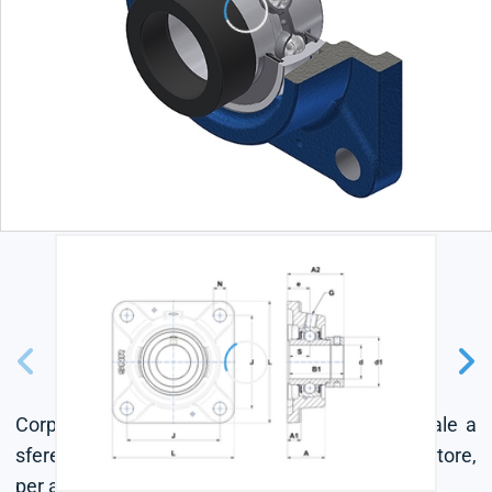
Corpo esterno in ghisa, cuscinetto-inserto radiale a
sfere con anello eccentrico, tenuta con deflettore,
per applicazioni a bassa temperatura