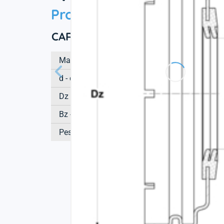
Product information
CARATTTERISTICHE TECNICHE
Marchio
d - diametro interno
Dz - Diametreo esterno del coperchio
Bz - Altezza del coperchio
Peso