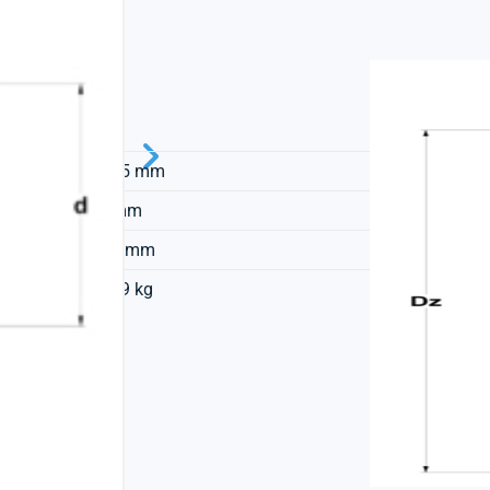
SNR
19,05 mm
54 mm
14,3 mm
0,029 kg