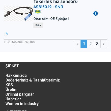
Tekerlek hız sensörü
ASB150.19 -
SNR
Otomotiv - OE Eşdeğeri
Yükleniyor...
Birim
1 - 20 toplam 375 ürün
«
»
1
2
3
ŞİRKET
Hakkımızda
Değerlerimiz & Taahhütlerimiz
KSS
Üretim
Orijinal parçalar
Haberler
Women in industry