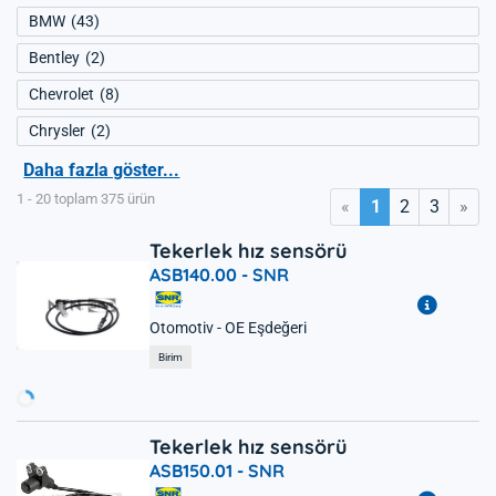
BMW
43
Bentley
2
Chevrolet
8
Chrysler
2
Daha fazla göster...
1 - 20 toplam 375 ürün
«
»
1
2
3
Tekerlek hız sensörü
ASB140.00 -
SNR
Otomotiv - OE Eşdeğeri
Yükleniyor...
Birim
Tekerlek hız sensörü
ASB150.01 -
SNR