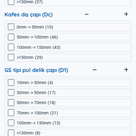
>130mm
37
Kafes dış çapı (Dc)
0mm -> 50mm
10
50mm -> 100mm
46
100mm -> 150mm
43
>150mm
29
GS tipi pul delik çapı (D1)
10mm -> 30mm
4
30mm -> 50mm
17
50mm -> 70mm
18
70mm -> 100mm
21
100mm -> 130mm
13
>130mm
8