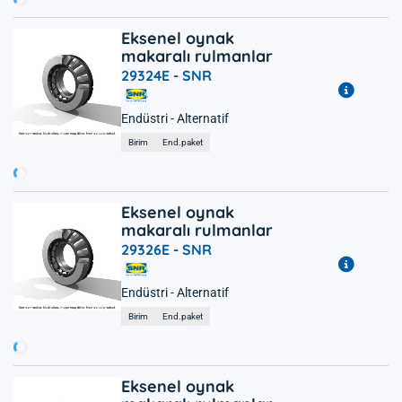
Eksenel oynak
makaralı rulmanlar
29324E -
SNR
Endüstri - Alternatif
ükleniyor...
Birim
End.paket
Eksenel oynak
makaralı rulmanlar
29326E -
SNR
Endüstri - Alternatif
ükleniyor...
Birim
End.paket
Eksenel oynak