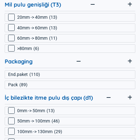
Mil pulu genişliği (T3)
20mm -> 40mm
13
40mm -> 60mm
13
60mm -> 80mm
11
>80mm
6
Packaging
End.paket
110
Pack
89
İç bilezikte itme pulu dış çapı (d1)
0mm -> 50mm
13
50mm -> 100mm
46
100mm -> 130mm
29