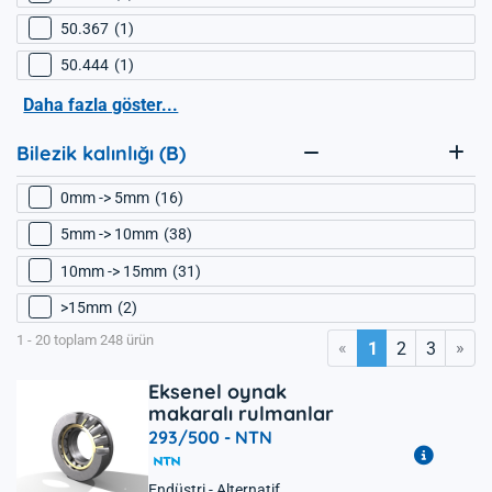
50.367
1
50.444
1
Daha fazla göster...
Bilezik kalınlığı (B)
0mm -> 5mm
16
5mm -> 10mm
38
10mm -> 15mm
31
>15mm
2
1 - 20 toplam 248 ürün
«
»
1
2
3
Eksenel oynak
makaralı rulmanlar
293/500 -
NTN
Endüstri - Alternatif