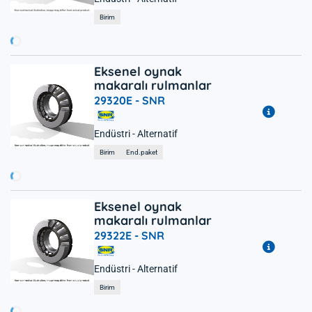
ükleniyor...
Birim
Eksenel oynak
makaralı rulmanlar
29320E -
SNR
Endüstri - Alternatif
ükleniyor...
Birim
End.paket
Eksenel oynak
makaralı rulmanlar
29322E -
SNR
Endüstri - Alternatif
ükleniyor...
Birim