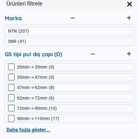
Ürünleri filtrele
Marka
NTN
207
SNR
41
GS tipi pul dış çapı (D)
20mm -> 35mm
3
35mm -> 47mm
3
47mm -> 62mm
8
62mm -> 72mm
6
72mm -> 90mm
10
90mm -> 110mm
17
Daha fazla göster...