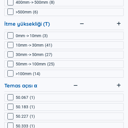
400mm -> 500mm
8
>500mm
6
İtme yüksekliği (T)
0mm -> 10mm
3
10mm -> 30mm
41
30mm -> 50mm
27
50mm -> 100mm
25
>100mm
14
Temas açısı α
50.067
1
50.183
1
50.227
1
50.333
1