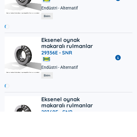
Endüstri - Alternatif
ükleniyor...
Birim
Eksenel oynak
makaralı rulmanlar
29356E -
SNR
Endüstri - Alternatif
ükleniyor...
Birim
Eksenel oynak
makaralı rulmanlar
29360E -
SNR
Endüstri - Alternatif
Birim