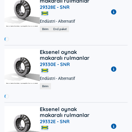
makaralı rulmanlar
29328E -
SNR
Endüstri - Alternatif
ükleniyor...
Birim
End.paket
Eksenel oynak
makaralı rulmanlar
29330E -
SNR
Endüstri - Alternatif
ükleniyor...
Birim
Eksenel oynak
makaralı rulmanlar
29332E -
SNR