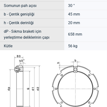
Somunun pah açısı
30 °
b - Çentik genişliği
45 mm
h - Çentik derinliği
20 mm
dP - Sıkma braketi için
658 mm
yerleştirme deliklerinin çapı
Kütle
56 kg