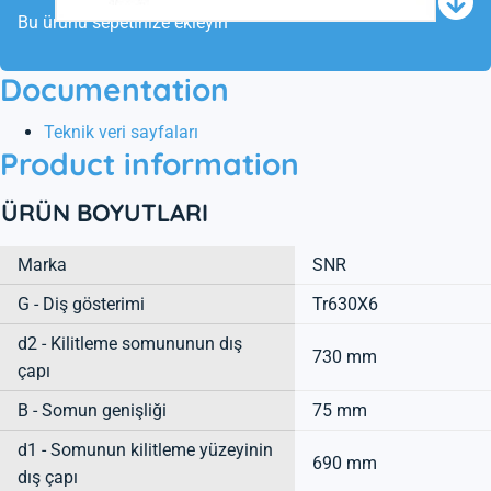
Bu ürünü sepetinize ekleyin
Documentation
Teknik veri sayfaları
Product information
ÜRÜN BOYUTLARI
Marka
SNR
G - Diş gösterimi
Tr630X6
d2 - Kilitleme somununun dış
730 mm
çapı
B - Somun genişliği
75 mm
d1 - Somunun kilitleme yüzeyinin
690 mm
dış çapı