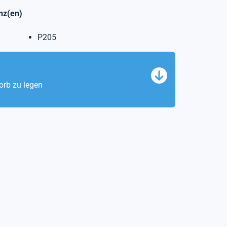
nz(en)
P205
orb zu legen