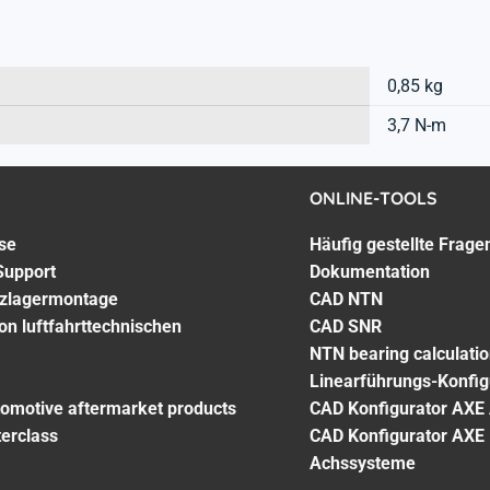
0,85 kg
3,7 N-m
ONLINE-TOOLS
se
Häufig gestellte Frage
Support
Dokumentation
lzlagermontage
CAD NTN
on luftfahrttechnischen
CAD SNR
NTN bearing calculati
Linearführungs-Konfig
tomotive aftermarket products
CAD Konfigurator AXE
terclass
CAD Konfigurator AXE
Achssysteme