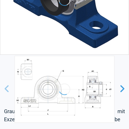
Graugussgehäuse, Lagereinsatz mit
Exzenterspannring, Dichtung mit Schleuderscheibe