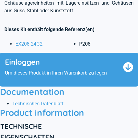
Gehäuselagereinheiten mit Lagereinsätzen und Gehäusen
aus Guss, Stahl oder Kunststoff.
Dieses Kit enthält folgende Referenz(en)
EX208-24G2
P208
Einloggen
Um dieses Produkt in Ihren Warenkorb zu legen
Documentation
Technisches Datenblatt
Product information
TECHNISCHE
EIGENSCHAFTEN