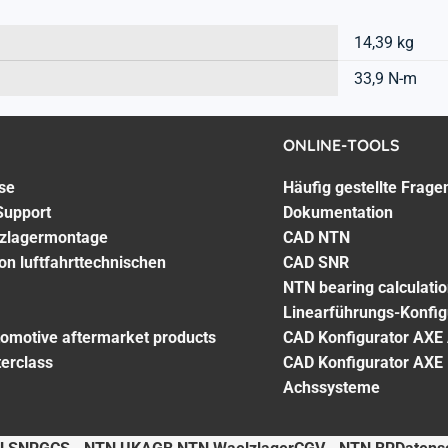
14,39 kg
33,9 N-m
ONLINE-TOOLS
se
Häufig gestellte Frage
Support
Dokumentation
lzlagermontage
CAD NTN
on luftfahrttechnischen
CAD SNR
NTN bearing calculati
Linearführungs-Konfig
tomotive aftermarket products
CAD Konfigurator AXE
terclass
CAD Konfigurator AXE
Achssysteme