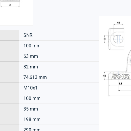
SNR
100 mm
63 mm
82 mm
74,613 mm
M10x1
100 mm
35 mm
198 mm
290 mm