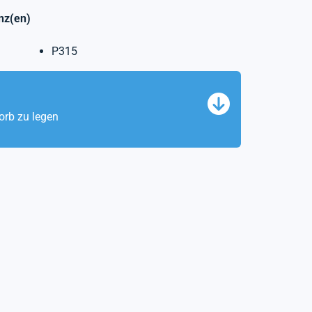
nz(en)
P315
orb zu legen