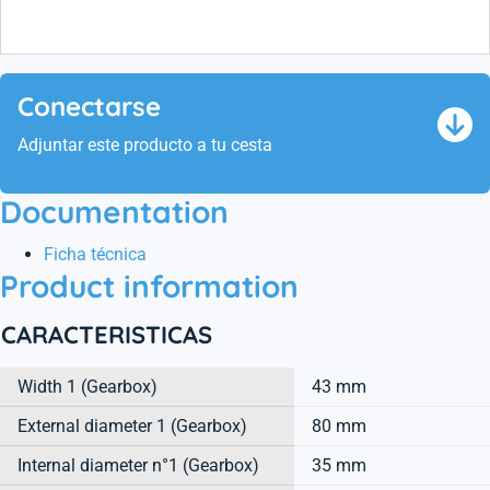
CAJAS DE CAMBIOS, con calidad de origen, reflejo de
la
experiencia
NTN y SNR en primer equipo automóvil.
Conectarse
Adjuntar este producto a tu cesta
Documentation
Ficha técnica
Product information
CARACTERISTICAS
Width 1 (Gearbox)
43 mm
External diameter 1 (Gearbox)
80 mm
Internal diameter n°1 (Gearbox)
35 mm