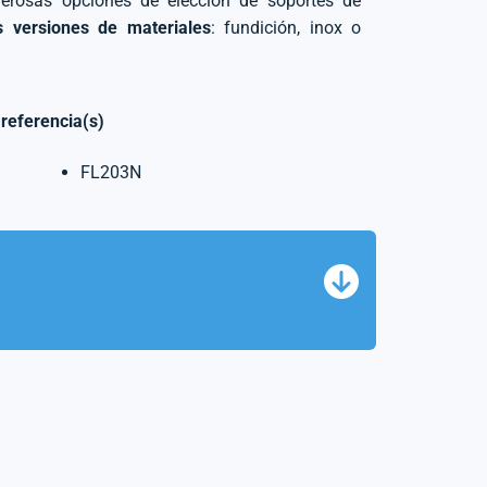
erosas opciones de elección de soportes de
s versiones de materiales
: fundición, inox o
 referencia(s)
FL203N