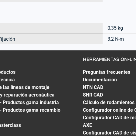
0,35 kg
fijación
3,2 N-m
HERRAMIENTAS ON-LI
oductos
Preguntas frecuentes
técnica
Documentación
e las líneas de montaje
NTN CAD
 y reparación aeronáutica
SNR CAD
- Productos gama industria
Cálculo de rodamientos
- Productos gama recambio
Configurador online de 
Configurador CAD de mó
asterclass
AXE
Configurador CAD de si