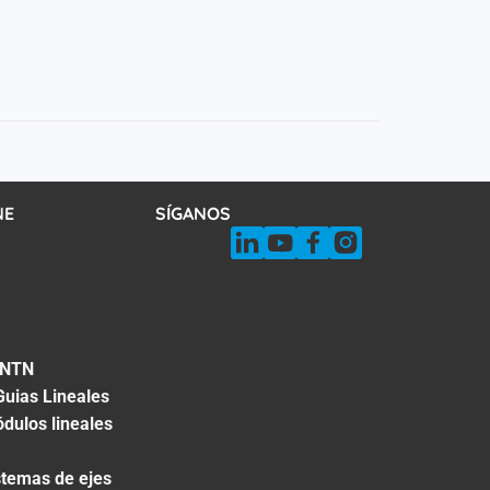
NE
SÍGANOS
 NTN
Guias Lineales
dulos lineales
stemas de ejes