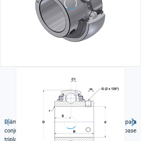
Diâmetro externo esférico fixado por conector para
conjunto de parafuso, junta de vedação com base
tripla