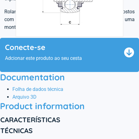
Rolamentos abaulados para mancais, são propostos
com
diferentes dispositivos de fixação
para uma
montagem facilitada.
Conecte-se
Adcionar este produto ao seu cesta
Documentation
Folha de dados técnica
Arquivo 3D
Product information
CARACTERÍSTICAS
TÉCNICAS