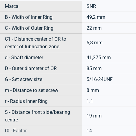
Marca
SNR
B - Width of Inner Ring
49,2 mm
C - Width of Outer Ring
22 mm
C1 - Distance center of OR to
6,8 mm
center of lubrication zone
d - Shaft diameter
41,275 mm
D - Outer diameter of OR
85 mm
G - Set screw size
5/16-24UNF
m - Distance to set screw
8 mm
r - Radius Inner Ring
1.1
S - Distance front side/bearing
19 mm
centre
f0 - Factor
14