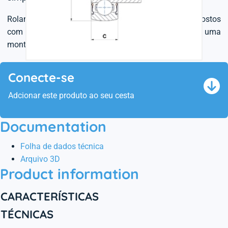
Rolamentos abaulados para mancais, são propostos
com
diferentes dispositivos de fixação
para uma
montagem facilitada.
Conecte-se
Adcionar este produto ao seu cesta
Documentation
Folha de dados técnica
Arquivo 3D
Product information
CARACTERÍSTICAS
TÉCNICAS