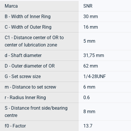
Marca
SNR
B - Width of Inner Ring
30 mm
C - Width of Outer Ring
16 mm
C1 - Distance center of OR to
5 mm
center of lubrication zone
d - Shaft diameter
31,75 mm
D - Outer diameter of OR
62 mm
G - Set screw size
1/4-28UNF
m - Distance to set screw
6 mm
r - Radius Inner Ring
0.6
S - Distance front side/bearing
8 mm
centre
f0 - Factor
13.7