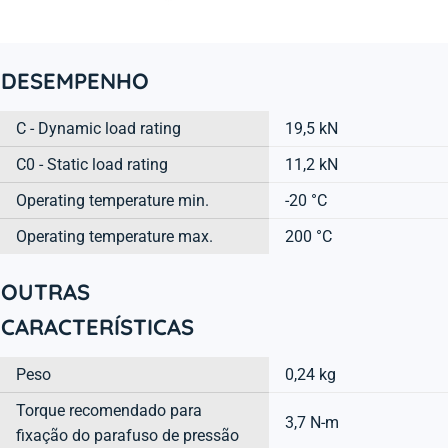
DESEMPENHO
C - Dynamic load rating
19,5 kN
C0 - Static load rating
11,2 kN
Operating temperature min.
-20 °C
Operating temperature max.
200 °C
OUTRAS
CARACTERÍSTICAS
Peso
0,24 kg
Torque recomendado para
3,7 N-m
fixação do parafuso de pressão