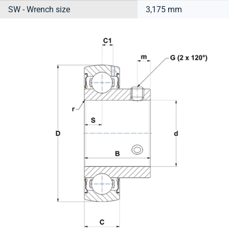
SW - Wrench size
3,175 mm