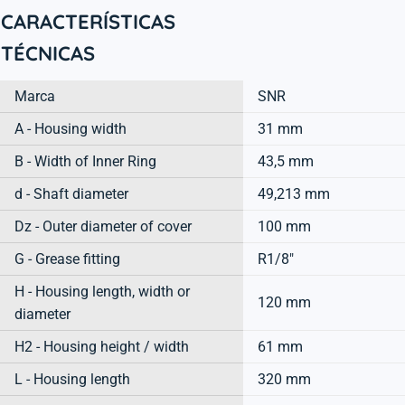
CARACTERÍSTICAS
TÉCNICAS
Marca
SNR
A - Housing width
31 mm
B - Width of Inner Ring
43,5 mm
d - Shaft diameter
49,213 mm
Dz - Outer diameter of cover
100 mm
G - Grease fitting
R1/8"
H - Housing length, width or
120 mm
diameter
H2 - Housing height / width
61 mm
L - Housing length
320 mm