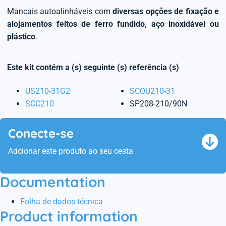
Mancais autoalinháveis com
diversas opções de fixação e
alojamentos feitos de ferro fundido, aço inoxidável ou
plástico
.
Este kit contém a (s) seguinte (s) referência (s)
US210-31G2
SCOU210-31
SCC210
SP208-210/90N
Conecte-se
Adcionar este produto ao seu cesta
Documentation
Folha de dados técnica
Product information