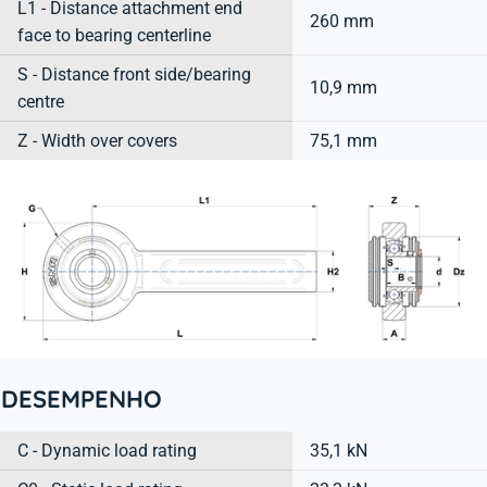
L1 - Distance attachment end
260 mm
face to bearing centerline
S - Distance front side/bearing
10,9 mm
centre
Z - Width over covers
75,1 mm
DESEMPENHO
C - Dynamic load rating
35,1 kN