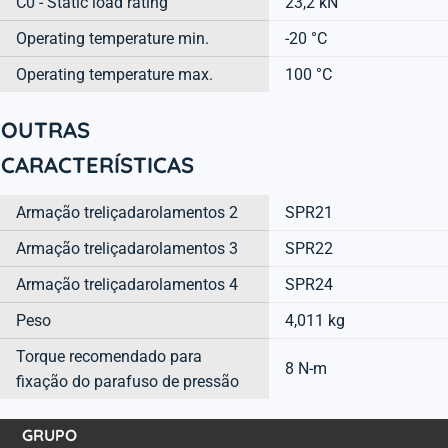
C0 - Static load rating
23,2 kN
Operating temperature min.
-20 °C
Operating temperature max.
100 °C
OUTRAS
CARACTERÍSTICAS
Armação treliçadarolamentos 2
SPR21
Armação treliçadarolamentos 3
SPR22
Armação treliçadarolamentos 4
SPR24
Peso
4,011 kg
Torque recomendado para
8 N-m
fixação do parafuso de pressão
GRUPO