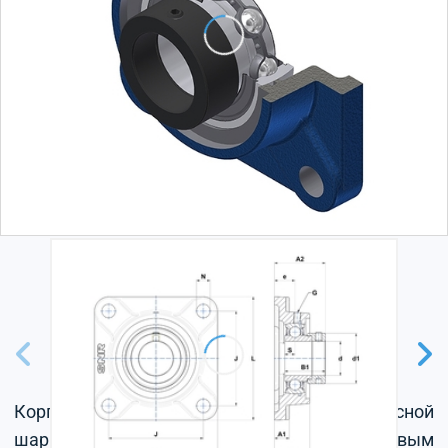
Корпус из серого чугуна, радиальный корпусной
шарикоподшипник с эксцентриковым