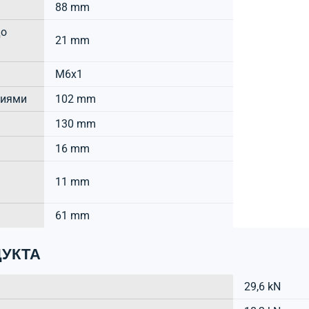
88 mm
до
21 mm
M6x1
тиями
102 mm
130 mm
16 mm
11 mm
61 mm
УКТА
29,6 kN