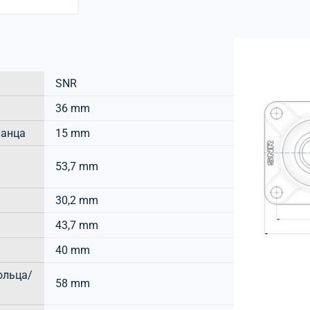
SNR
36 mm
ланца
15 mm
53,7 mm
30,2 mm
43,7 mm
40 mm
ольца/
58 mm