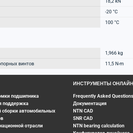
18,2 kN
-20 °C
100 °C
1,966 kg
опорных винтов
11,5 N-m
ИНСТРУМЕНТЫ ОНЛАЙ
омки подшипника
Frequently Asked Question
я поддержка
Документация
й сборки автомобильных
NTN CAD
ов
SNR CAD
виационной отрасли
NTN bearing calculation