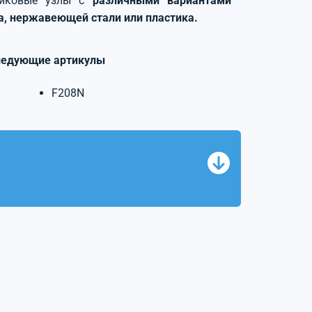
никовые узлы с
различными вариантами
на, нержавеющей стали или пластика.
ледующие артикулы
F208N