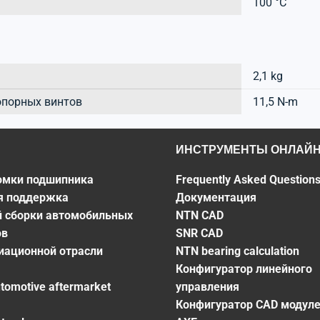
100 °C
2,1 kg
опорных винтов
11,5 N-m
ИНСТРУМЕНТЫ ОНЛАЙ
омки подшипника
Frequently Asked Question
я поддержка
Документация
й сборки автомобильных
NTN CAD
ов
SNR CAD
виационной отрасли
NTN bearing calculation
Конфигуратор линейного
utomotive aftermarket
управления
Конфигуратор CAD модул