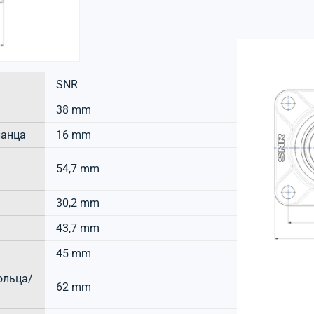
SNR
38 mm
ланца
16 mm
54,7 mm
30,2 mm
43,7 mm
45 mm
ольца/
62 mm