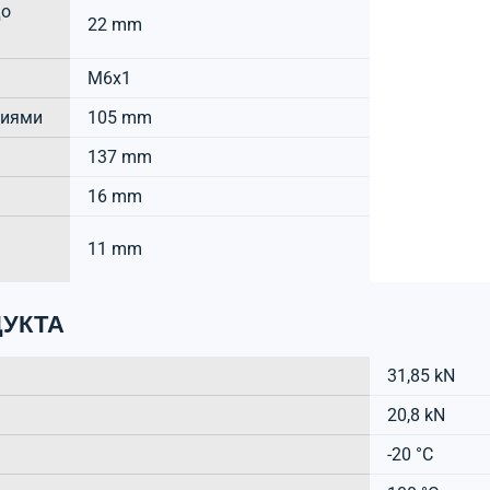
до
22 mm
M6x1
тиями
105 mm
137 mm
16 mm
11 mm
УКТА
31,85 kN
20,8 kN
-20 °C