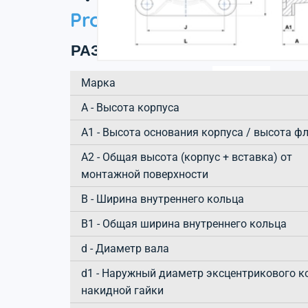
Product information
РАЗМЕРЫ ИЗДЕЛИЯ
Марка
А - Высота корпуса
A1 - Высота основания корпуса / высота ф
A2 - Общая высота (корпус + вставка) от
монтажной поверхности
B - Ширина внутреннего кольца
B1 - Общая ширина внутреннего кольца
d - Диаметр вала
d1 - Наружный диаметр эксцентрикового к
накидной гайки