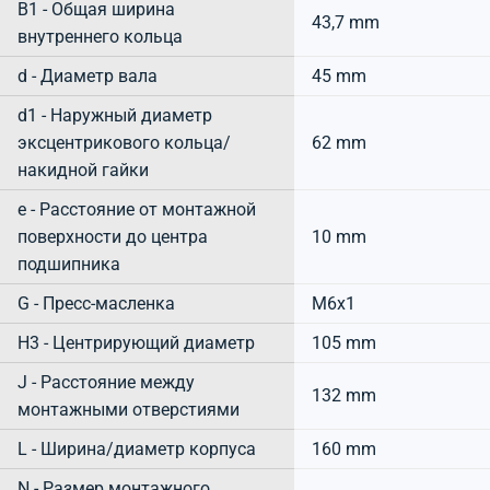
B1 - Общая ширина
43,7 mm
внутреннего кольца
d - Диаметр вала
45 mm
d1 - Наружный диаметр
эксцентрикового кольца/
62 mm
накидной гайки
e - Расстояние от монтажной
поверхности до центра
10 mm
подшипника
G - Пресс-масленка
M6x1
H3 - Центрирующий диаметр
105 mm
J - Расстояние между
132 mm
монтажными отверстиями
L - Ширина/диаметр корпуса
160 mm
N - Размер монтажного