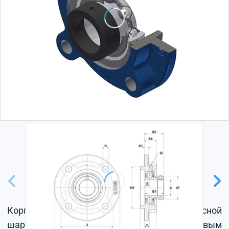
Корпус из серого чугуна, радиальный корпусной
шарикоподшипник с эксцентриковым