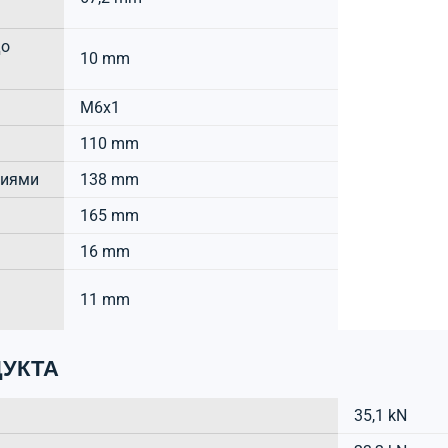
до
10 mm
M6x1
110 mm
тиями
138 mm
165 mm
16 mm
11 mm
УКТА
35,1 kN