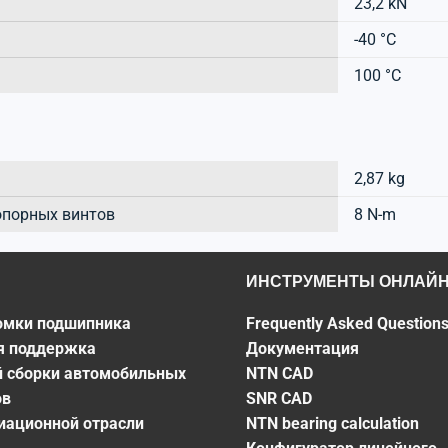
23,2 kN
-40 °C
100 °C
2,87 kg
опорных винтов
8 N-m
ИНСТРУМЕНТЫ ОНЛАЙ
омки подшипника
Frequently Asked Question
я поддержка
Документация
й сборки автомобильных
NTN CAD
ов
SNR CAD
виационной отрасли
NTN bearing calculation