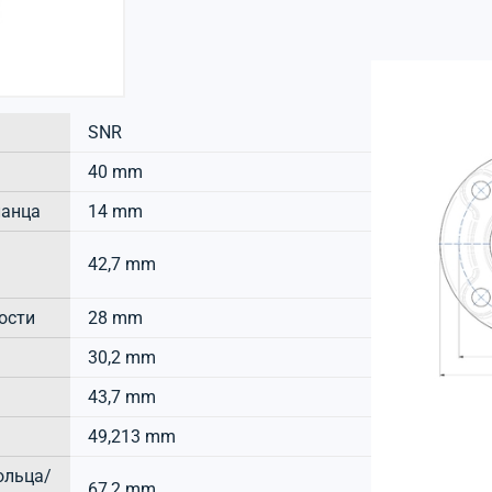
SNR
40 mm
ланца
14 mm
42,7 mm
ости
28 mm
30,2 mm
43,7 mm
49,213 mm
ольца/
67,2 mm