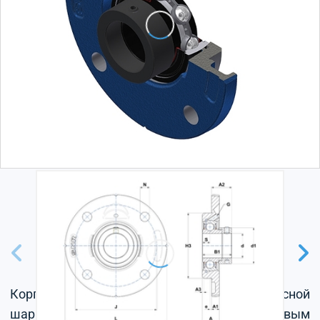
Корпус из серого чугуна, радиальный корпусной
шарикоподшипник с эксцентриковым