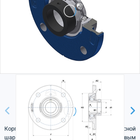
Корпус из серого чугуна, радиальный корпусной
шарикоподшипник с эксцентриковым