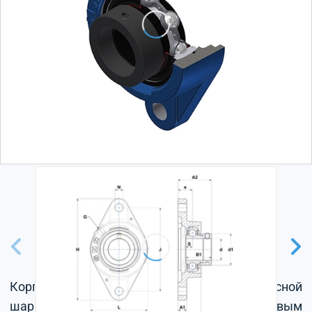
Корпус из серого чугуна, радиальный корпусной
шарикоподшипник с эксцентриковым