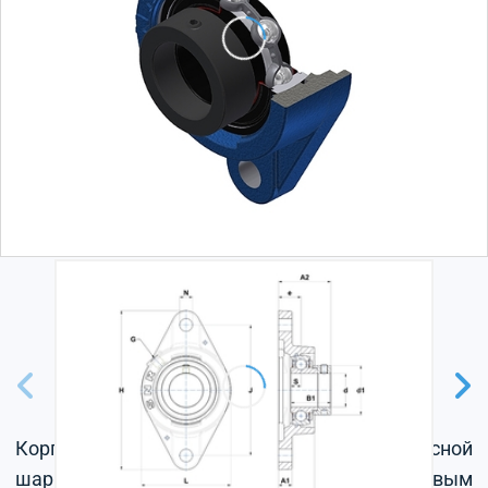
Корпус из серого чугуна, радиальный корпусной
шарикоподшипник с эксцентриковым