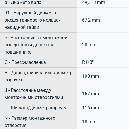
d - Диаметр вала
49,213 mm
d1 - Наружный диаметр
эксцентрикового кольца/
67,2 mm
накидной гайки
e - Расстояние от монтажной
поверхности до центра
28 mm
подшипника
G - Пресс-масленка
R1/8"
H - Длина, ширина или диаметр
190 mm
корпуса
J - Расстояние между
157 mm
монтажными отверстиями
L - Ширина/диаметр корпуса
116 mm
N - Размер монтажного
18 mm
отверстия