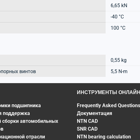
6,65 kN
-40 °C
100 °C
0,55 kg
опорных винтов
5,5 N-m
ИНСТРУМЕНТЫ ОНЛАЙ
омки подшипника
Frequently Asked Question
я поддержка
Документация
й сборки автомобильных
NTN CAD
ов
SNR CAD
виационной отрасли
NTN bearing calculation