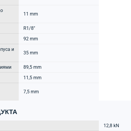
до
11 mm
R1/8"
92 mm
пуса и
35 mm
тиями
89,5 mm
11,5 mm
7,5 mm
УКТА
12,8 kN