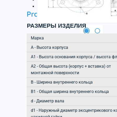
3D файл
Product information
РАЗМЕРЫ ИЗДЕЛИЯ
Марка
А - Высота корпуса
A1 - Высота основания корпуса / высота ф
A2 - Общая высота (корпус + вставка) от
монтажной поверхности
B - Ширина внутреннего кольца
B1 - Общая ширина внутреннего кольца
d - Диаметр вала
d1 - Наружный диаметр эксцентрикового к
накидной гайки