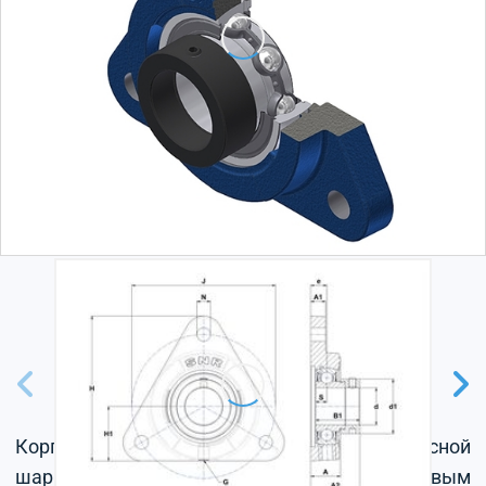
Корпус из серого чугуна, радиальный корпусной
шарикоподшипник с эксцентриковым