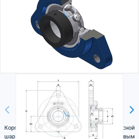
Корпус из серого чугуна, радиальный корпусной
шарикоподшипник с эксцентриковым