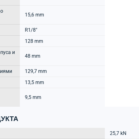
до
15,6 mm
R1/8"
128 mm
пуса и
48 mm
тиями
129,7 mm
13,5 mm
9,5 mm
УКТА
25,7 kN