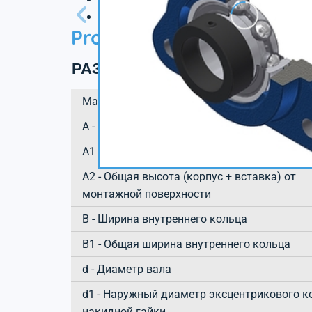
3D файл
Product information
РАЗМЕРЫ ИЗДЕЛИЯ
Марка
А - Высота корпуса
A1 - Высота основания корпуса / высота ф
A2 - Общая высота (корпус + вставка) от
монтажной поверхности
B - Ширина внутреннего кольца
B1 - Общая ширина внутреннего кольца
d - Диаметр вала
d1 - Наружный диаметр эксцентрикового к
накидной гайки