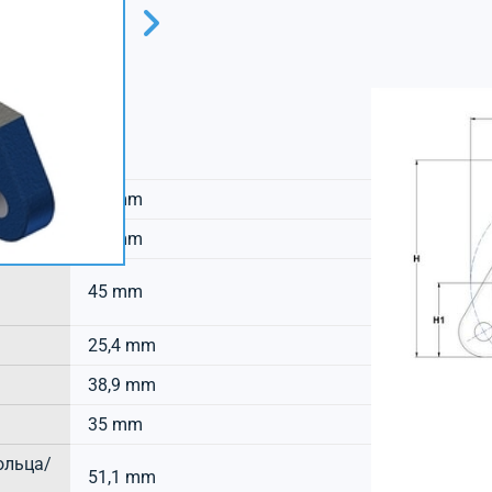
SNR
27 mm
ланца
16 mm
45 mm
25,4 mm
38,9 mm
35 mm
ольца/
51,1 mm