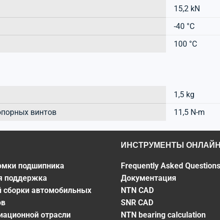
15,2 kN
-40 °C
100 °C
1,5 kg
опорных винтов
11,5 N-m
ИНСТРУМЕНТЫ ОНЛАЙ
омки подшипника
Frequently Asked Question
я поддержка
Документация
й сборки автомобильных
NTN CAD
ов
SNR CAD
виационной отрасли
NTN bearing calculation