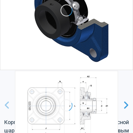
Корпус из серого чугуна, радиальный корпусной
шарикоподшипник с эксцентриковым