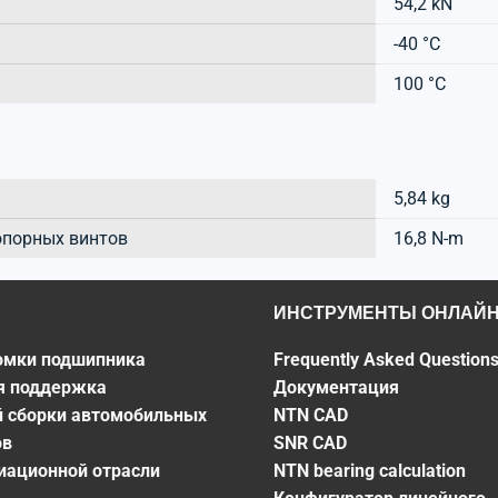
54,2 kN
-40 °C
100 °C
5,84 kg
опорных винтов
16,8 N-m
ИНСТРУМЕНТЫ ОНЛАЙ
омки подшипника
Frequently Asked Question
я поддержка
Документация
й сборки автомобильных
NTN CAD
ов
SNR CAD
виационной отрасли
NTN bearing calculation