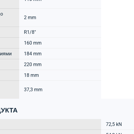
до
2 mm
R1/8"
160 mm
тиями
184 mm
220 mm
18 mm
37,3 mm
УКТА
72,5 kN