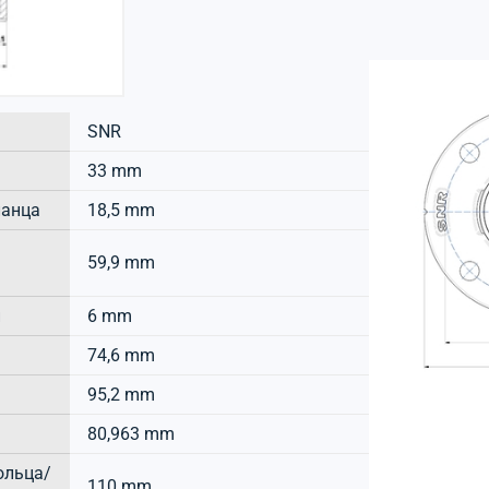
SNR
33 mm
ланца
18,5 mm
59,9 mm
и
6 mm
74,6 mm
95,2 mm
80,963 mm
ольца/
110 mm