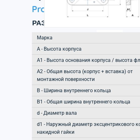
Product information
РАЗМЕРЫ ИЗДЕЛИЯ
Марка
А - Высота корпуса
A1 - Высота основания корпуса / высота ф
A2 - Общая высота (корпус + вставка) от
монтажной поверхности
B - Ширина внутреннего кольца
B1 - Общая ширина внутреннего кольца
d - Диаметр вала
d1 - Наружный диаметр эксцентрикового к
накидной гайки