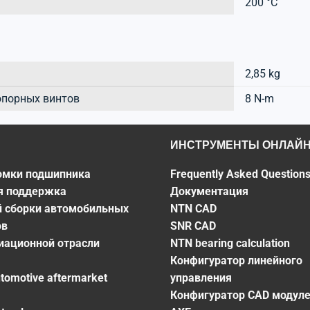
200 °C
2,85 kg
опорных винтов
8 N-m
ИНСТРУМЕНТЫ ОНЛАЙ
омки подшипника
Frequently Asked Question
я поддержка
Документация
й сборки автомобильных
NTN CAD
ов
SNR CAD
виационной отрасли
NTN bearing calculation
Конфигуратор линейного
utomotive aftermarket
управления
Конфигуратор CAD модул