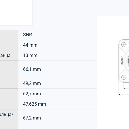
SNR
44 mm
ланца
13 mm
66,1 mm
49,2 mm
62,7 mm
47,625 mm
ольца/
67,2 mm