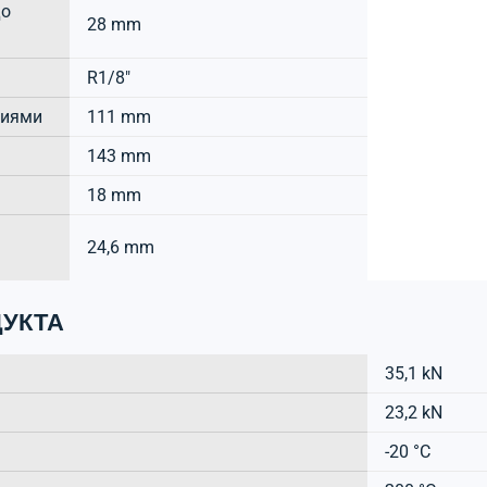
до
28 mm
R1/8"
тиями
111 mm
143 mm
18 mm
24,6 mm
УКТА
35,1 kN
23,2 kN
-20 °C