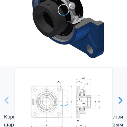
Корпус из серого чугуна, радиальный корпусной
шарикоподшипник с эксцентриковым