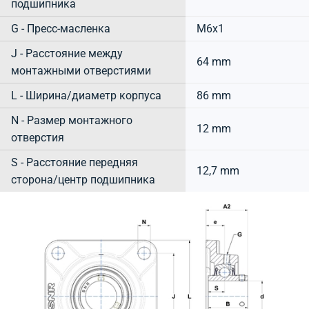
подшипника
G - Пресс-масленка
M6x1
J - Расстояние между
64 mm
монтажными отверстиями
L - Ширина/диаметр корпуса
86 mm
N - Размер монтажного
12 mm
отверстия
S - Расстояние передняя
12,7 mm
сторона/центр подшипника