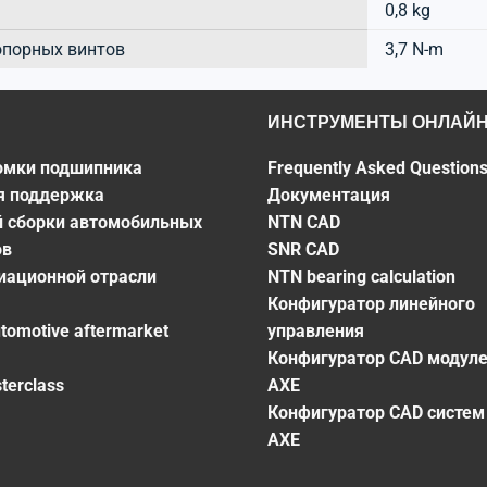
0,8 kg
опорных винтов
3,7 N-m
ИНСТРУМЕНТЫ ОНЛАЙ
омки подшипника
Frequently Asked Question
я поддержка
Документация
й сборки автомобильных
NTN CAD
ов
SNR CAD
виационной отрасли
NTN bearing calculation
Конфигуратор линейного
utomotive aftermarket
управления
Конфигуратор CAD модул
terclass
AXE
Конфигуратор CAD систем
AXE