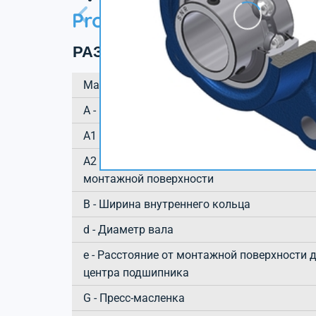
Product information
РАЗМЕРЫ ИЗДЕЛИЯ
Марка
А - Высота корпуса
A1 - Высота основания корпуса / высота ф
A2 - Общая высота (корпус + вставка) от
монтажной поверхности
B - Ширина внутреннего кольца
d - Диаметр вала
e - Расстояние от монтажной поверхности 
центра подшипника
G - Пресс-масленка