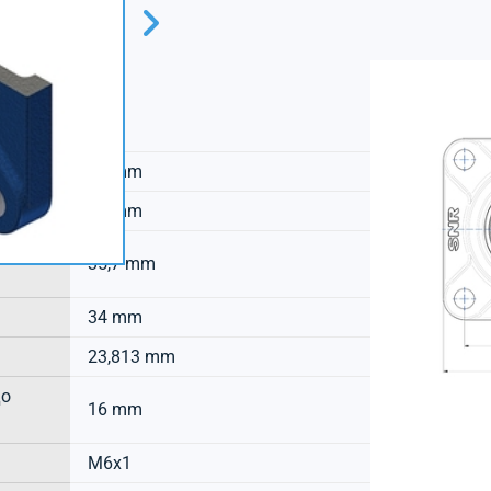
SNR
27 mm
ланца
13 mm
35,7 mm
34 mm
23,813 mm
до
16 mm
M6x1