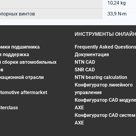
10,24 kg
опорных винтов
33,9 N-m
ИНСТРУМЕНТЫ ОНЛАЙ
омки подшипника
Frequently Asked Question
я поддержка
Документация
й сборки автомобильных
NTN CAD
ов
SNR CAD
виационной отрасли
NTN bearing calculation
Конфигуратор линейного
utomotive aftermarket
управления
Конфигуратор CAD модул
terclass
AXE
Конфигуратор CAD систем
AXE