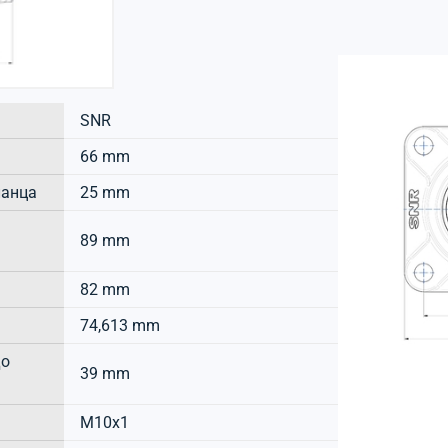
SNR
66 mm
ланца
25 mm
89 mm
82 mm
74,613 mm
до
39 mm
M10x1