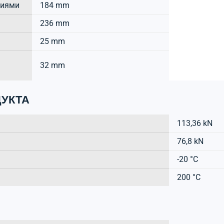
тиями
184 mm
236 mm
25 mm
32 mm
УКТА
113,36 kN
76,8 kN
-20 °C
200 °C