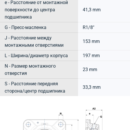
e - Расстояние от монтажной
поверхности до центра
41,3 mm
подшипника
G - Пресс-масленка
R1/8"
J - Расстояние между
153 mm
монтажными отверстиями
L - Ширина/диаметр корпуса
197 mm
N - Размер монтажного
23 mm
отверстия
S - Расстояние передняя
33,3 mm
сторона/центр подшипника