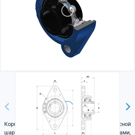
Корпус из серого чугуна, радиальный корпусной
шарикоподшипник с установочными винтами,