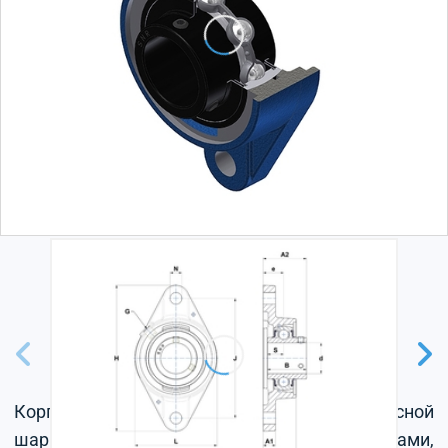
Корпус из серого чугуна, радиальный корпусной
шарикоподшипник с установочными винтами,