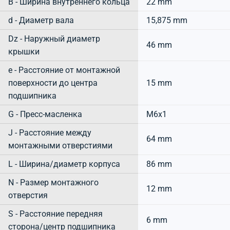
B - Ширина внутреннего кольца
22 mm
d - Диаметр вала
15,875 mm
Dz - Наружный диаметр
46 mm
крышки
e - Расстояние от монтажной
поверхности до центра
15 mm
подшипника
G - Пресс-масленка
M6x1
J - Расстояние между
64 mm
монтажными отверстиями
L - Ширина/диаметр корпуса
86 mm
N - Размер монтажного
12 mm
отверстия
S - Расстояние передняя
6 mm
сторона/центр подшипника