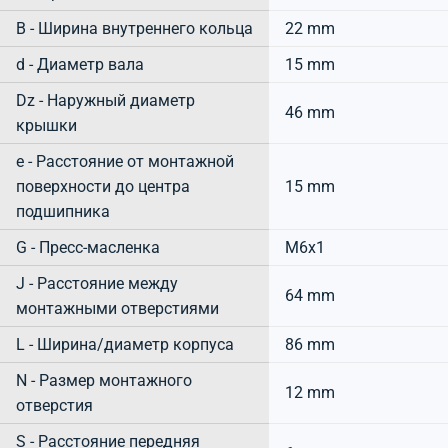
B - Ширина внутреннего кольца
22 mm
d - Диаметр вала
15 mm
Dz - Наружный диаметр
46 mm
крышки
e - Расстояние от монтажной
поверхности до центра
15 mm
подшипника
G - Пресс-масленка
M6x1
J - Расстояние между
64 mm
монтажными отверстиями
L - Ширина/диаметр корпуса
86 mm
N - Размер монтажного
12 mm
отверстия
S - Расстояние передняя