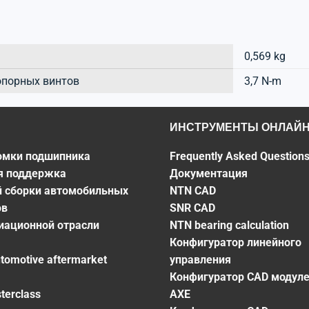
0,569 kg
опорных винтов
3,7 N-m
ИНСТРУМЕНТЫ ОНЛАЙ
омки подшипника
Frequently Asked Question
я поддержка
Документация
й сборки автомобильных
NTN CAD
ов
SNR CAD
виационной отрасли
NTN bearing calculation
Конфигуратор линейного
utomotive aftermarket
управления
Конфигуратор CAD модул
terclass
AXE