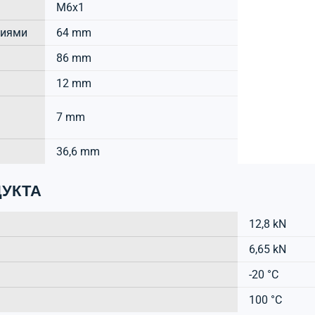
M6x1
тиями
64 mm
86 mm
12 mm
7 mm
36,6 mm
УКТА
12,8 kN
6,65 kN
-20 °C
100 °C