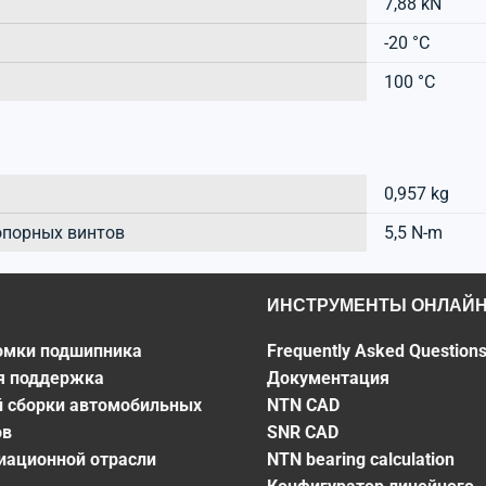
7,88 kN
-20 °C
100 °C
0,957 kg
опорных винтов
5,5 N-m
ИНСТРУМЕНТЫ ОНЛАЙ
омки подшипника
Frequently Asked Question
я поддержка
Документация
й сборки автомобильных
NTN CAD
ов
SNR CAD
виационной отрасли
NTN bearing calculation