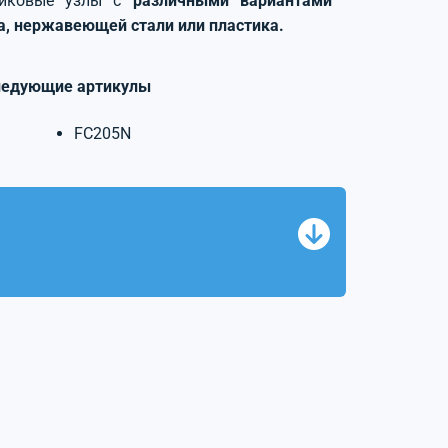
никовые узлы с
различными вариантами
на, нержавеющей стали или пластика.
ледующие артикулы
FC205N