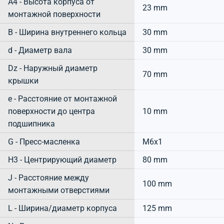
A4 - Высота корпуса от
23 mm
монтажной поверхности
B - Ширина внутреннего кольца
30 mm
d - Диаметр вала
30 mm
Dz - Наружный диаметр
70 mm
крышки
e - Расстояние от монтажной
поверхности до центра
10 mm
подшипника
G - Пресс-масленка
M6x1
H3 - Центрирующий диаметр
80 mm
J - Расстояние между
100 mm
монтажными отверстиями
L - Ширина/диаметр корпуса
125 mm