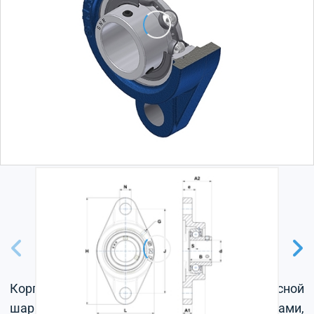
Корпус из серого чугуна, радиальный корпусной
шарикоподшипник с установочными винтами,