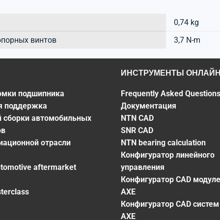
0,74 kg
опорных винтов
3,7 N-m
ИНСТРУМЕНТЫ ОНЛАЙ
омки подшипника
Frequently Asked Question
я поддержка
Документация
й сборки автомобильных
NTN CAD
ов
SNR CAD
виационной отрасли
NTN bearing calculation
Конфигуратор линейного
utomotive aftermarket
управления
Конфигуратор CAD модул
terclass
AXE
Конфигуратор CAD систем
AXE