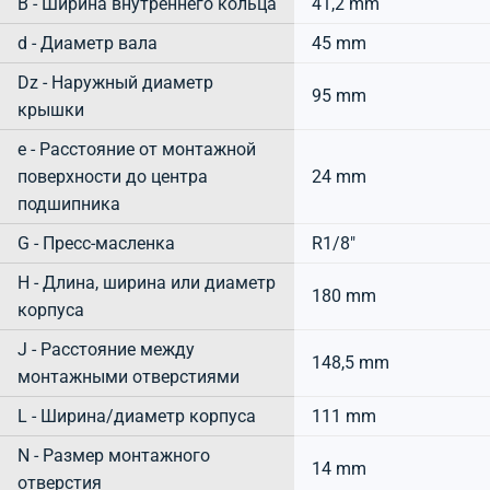
B - Ширина внутреннего кольца
41,2 mm
d - Диаметр вала
45 mm
Dz - Наружный диаметр
95 mm
крышки
e - Расстояние от монтажной
поверхности до центра
24 mm
подшипника
G - Пресс-масленка
R1/8"
H - Длина, ширина или диаметр
180 mm
корпуса
J - Расстояние между
148,5 mm
монтажными отверстиями
L - Ширина/диаметр корпуса
111 mm
N - Размер монтажного
14 mm
отверстия